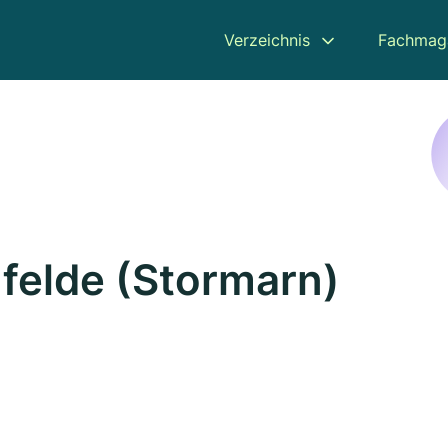
Verzeichnis
Fachmag
mfelde (Stormarn)