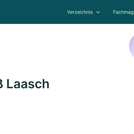
Verzeichnis
Fachmag
ß Laasch