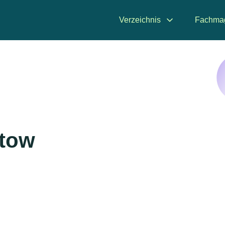
Verzeichnis
Fachma
mtow