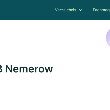
Verzeichnis
Fachmag
oß Nemerow