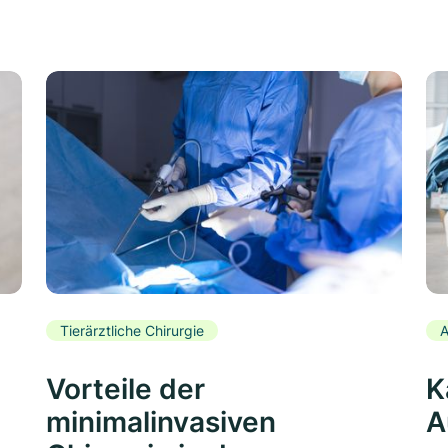
Tierärztliche Chirurgie
A
Vorteile der
K
minimalinvasiven
A