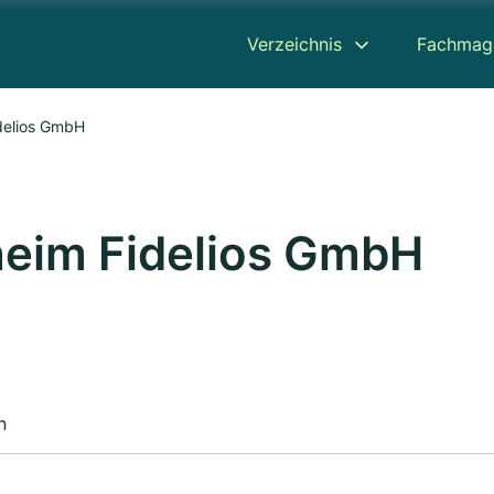
Verzeichnis
Fachmag
delios GmbH
heim Fidelios GmbH
n