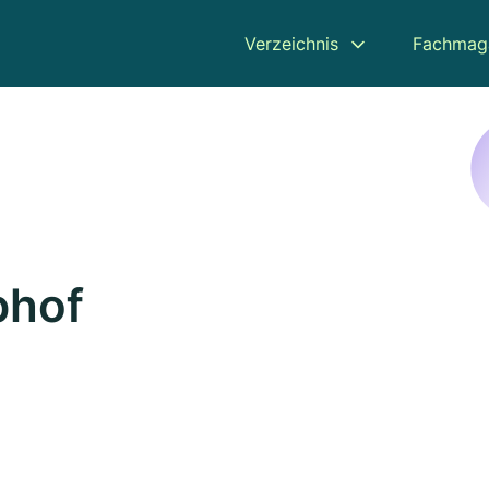
Verzeichnis
Fachmag
phof