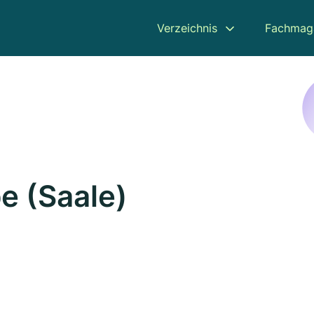
Verzeichnis
Fachmag
be (Saale)