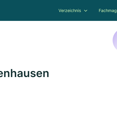
Verzeichnis
Fachmag
benhausen