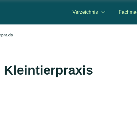
Verzeichnis
Fachma
rpraxis
 Kleintierpraxis