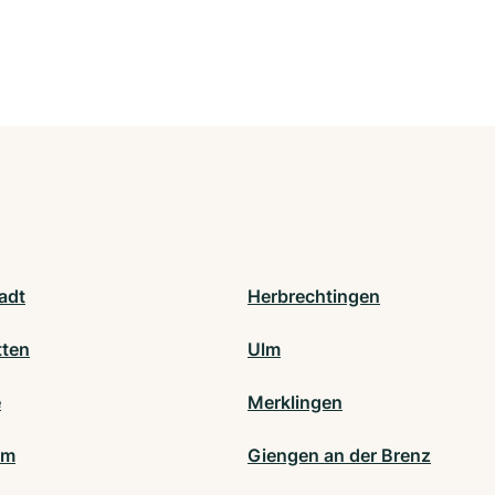
adt
Herbrechtingen
tten
Ulm
e
Merklingen
im
Giengen an der Brenz