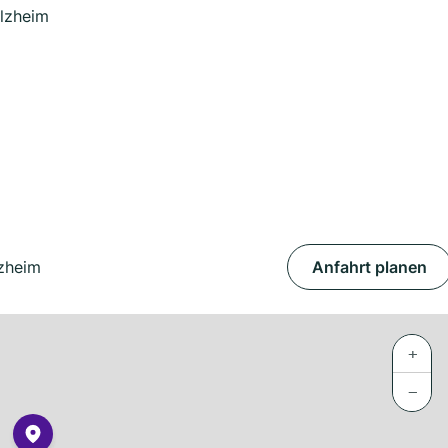
lzheim
zheim
Anfahrt planen
+
−