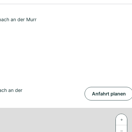
bach an der Murr
ach an der
Anfahrt planen
+
−