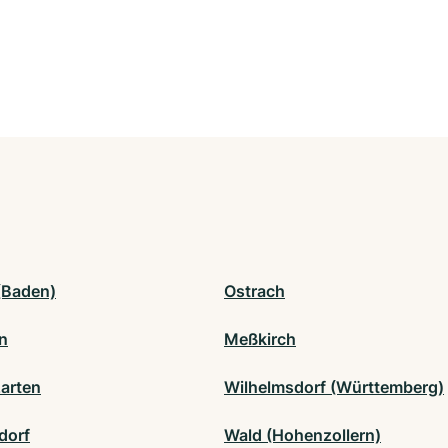
(Baden)
Ostrach
n
Meßkirch
zarten
Wilhelmsdorf (Württemberg)
dorf
Wald (Hohenzollern)