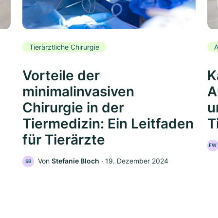
Tierärztliche Chirurgie
A
Vorteile der
K
minimalinvasiven
A
Chirurgie in der
u
Tiermedizin: Ein Leitfaden
T
für Tierärzte
FW
Von
Stefanie Bloch
‧
19. Dezember 2024
SB