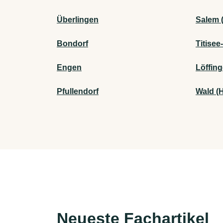
Überlingen
Salem 
Bondorf
Titisee
Engen
Löffin
Pfullendorf
Wald (
Neueste Fachartikel