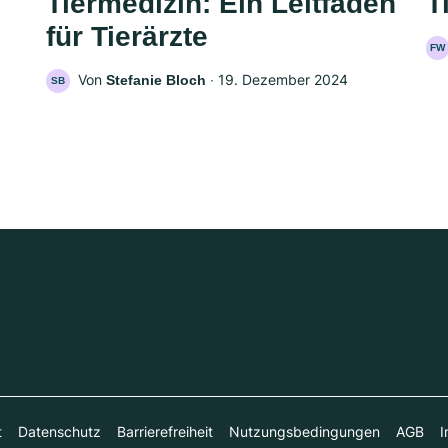
Tiermedizin: Ein Leitfaden
T
für Tierärzte
FW
Von
‧
19. Dezember 2024
Stefanie Bloch
SB
t
Datenschutz
Barrierefreiheit
Nutzungsbedingungen
AGB
I