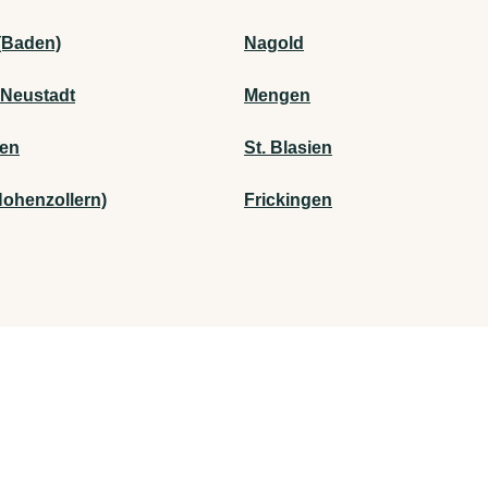
(Baden)
Nagold
-Neustadt
Mengen
gen
St. Blasien
Hohenzollern)
Frickingen