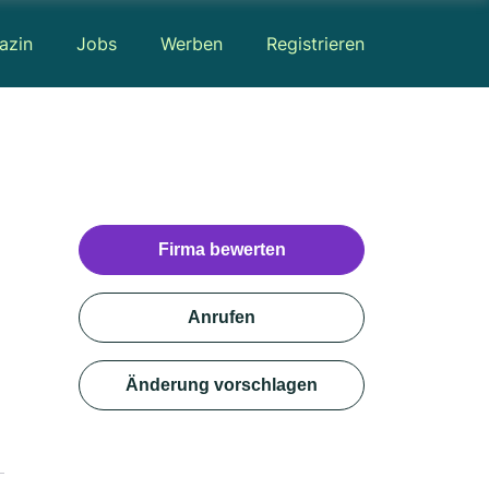
azin
Jobs
Werben
Registrieren
Firma bewerten
Anrufen
Änderung vorschlagen