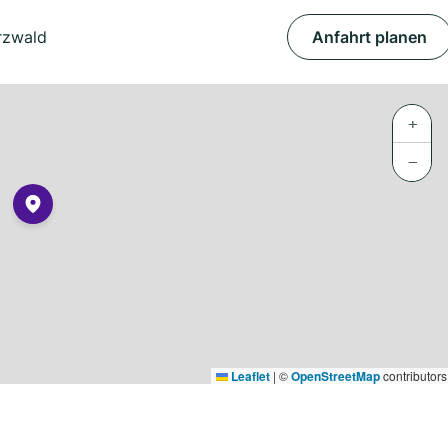
rzwald
Anfahrt planen
+
−
Leaflet
|
©
OpenStreetMap
contributors