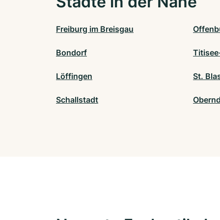
Städte in der Nähe
Freiburg im Breisgau
Offenb
Bondorf
Titise
Löffingen
St. Bla
Schallstadt
Obernd