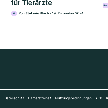
für Tierärzte
FW
Von
Stefanie Bloch
‧
19. Dezember 2024
SB
t
Datenschutz
Barrierefreiheit
Nutzungsbedingungen
AGB
I