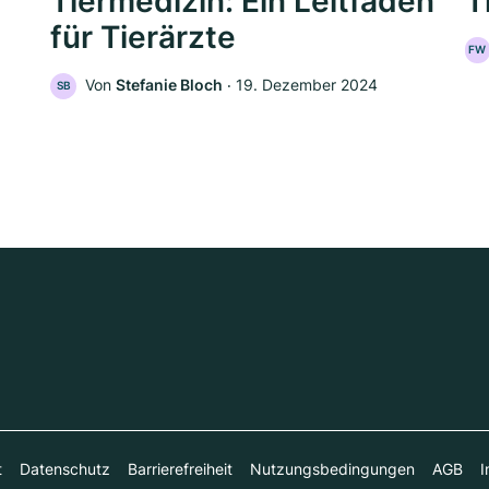
Tiermedizin: Ein Leitfaden
T
für Tierärzte
FW
Von
Stefanie Bloch
‧
19. Dezember 2024
SB
t
Datenschutz
Barrierefreiheit
Nutzungsbedingungen
AGB
I