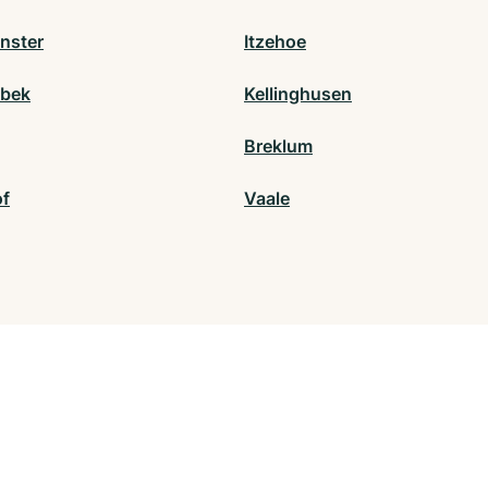
nster
Itzehoe
nbek
Kellinghusen
Breklum
f
Vaale