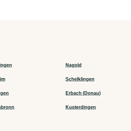
fingen
Nagold
im
Schelklingen
ngen
Erbach (Donau)
nbronn
Kusterdingen