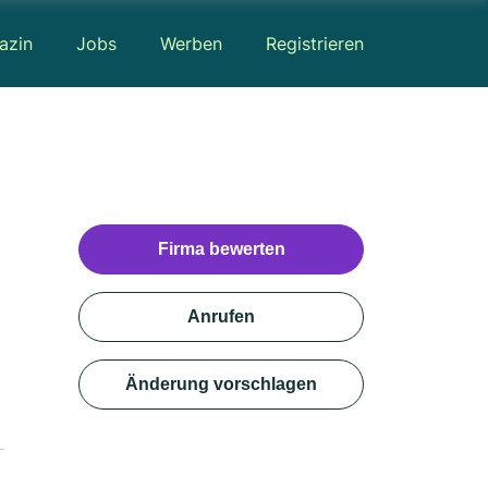
azin
Jobs
Werben
Registrieren
Firma bewerten
Anrufen
Änderung vorschlagen