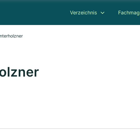
Verzeichnis
Fachmag
nterholzner
olzner