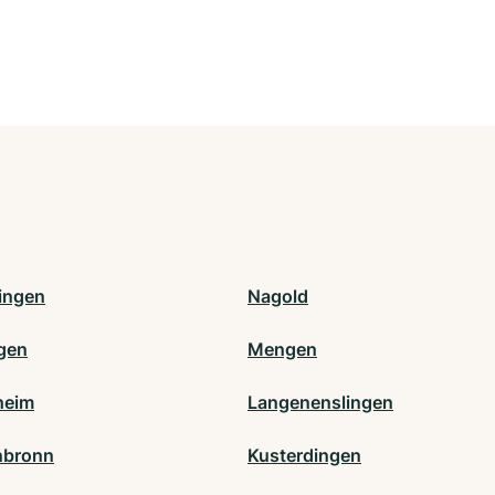
fingen
Nagold
ngen
Mengen
heim
Langenenslingen
nbronn
Kusterdingen