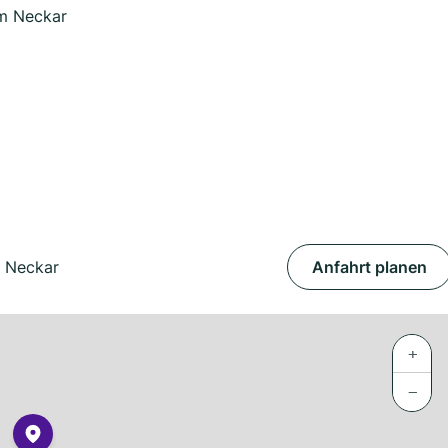
am Neckar
m Neckar
Anfahrt planen
+
−