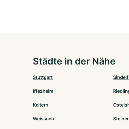
Städte in der Nähe
Stuttgart
Sindel
Iffezheim
Riedli
Keltern
Ostels
Weissach
Steine