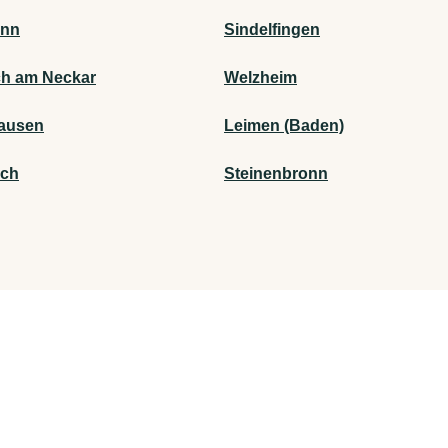
onn
Sindelfingen
h am Neckar
Welzheim
ausen
Leimen (Baden)
ach
Steinenbronn