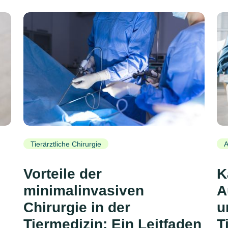
Tierärztliche Chirurgie
A
Vorteile der
K
minimalinvasiven
A
Chirurgie in der
u
Tiermedizin: Ein Leitfaden
T