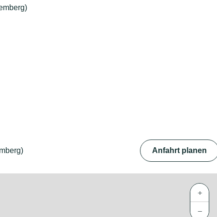
temberg)
emberg)
Anfahrt planen
+
−