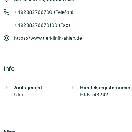
+492382766700
(Telefon)
+49238276670100 (Fax)
https://www.tierklinik-ahlen.de
Info
Amtsgericht
Handelsregisternumm
Ulm
HRB 748242