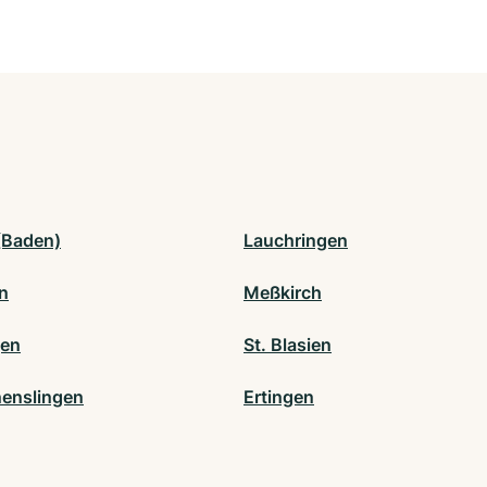
(Baden)
Lauchringen
n
Meßkirch
gen
St. Blasien
enslingen
Ertingen