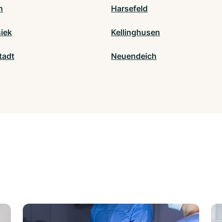
n
Harsefeld
iek
Kellinghusen
tadt
Neuendeich