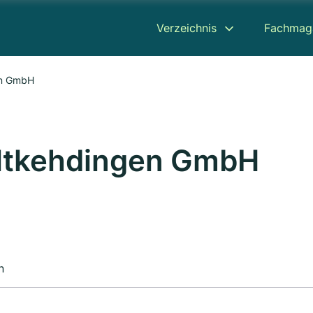
Verzeichnis
Fachmag
en GmbH
Altkehdingen GmbH
n