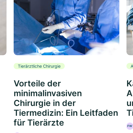
Tierärztliche Chirurgie
A
Vorteile der
K
minimalinvasiven
A
Chirurgie in der
u
Tiermedizin: Ein Leitfaden
T
für Tierärzte
FW