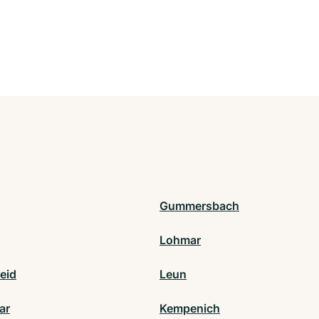
Gummersbach
Lohmar
eid
Leun
ar
Kempenich