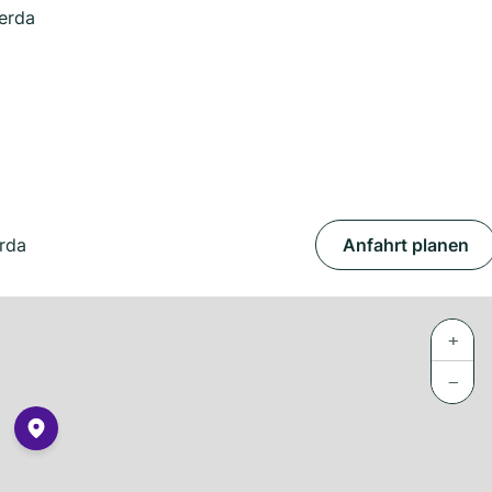
erda
rda
Anfahrt planen
+
−