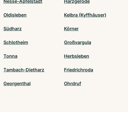
Nesse-Apfelstädt
Harzgerode
Oldisleben
Kelbra (Kyffhäuser)
Südharz
Körner
Schlotheim
Großvargula
Tonna
Herbsleben
Tambach-Dietharz
Friedrichroda
Georgenthal
Ohrdruf