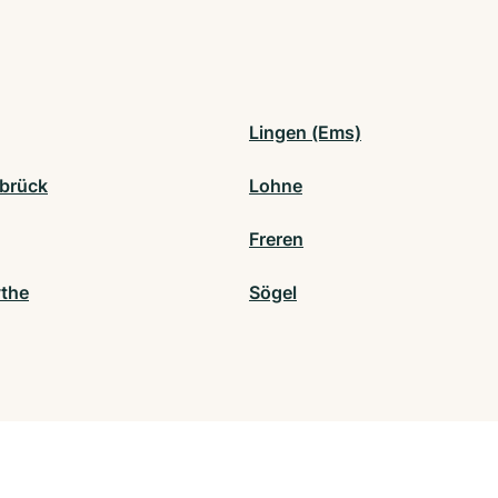
Lingen (Ems)
brück
Lohne
Freren
ythe
Sögel