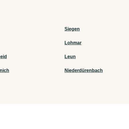
Siegen
Lohmar
eid
Leun
nich
Niederdürenbach