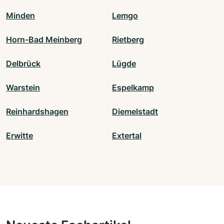
Minden
Lemgo
Horn-Bad Meinberg
Rietberg
Delbrück
Lügde
Warstein
Espelkamp
Reinhardshagen
Diemelstadt
Erwitte
Extertal