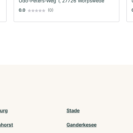
Udo-Peters-Weg 1, 27726 Worpswede
0.0
(0)
urg
Stade
horst
Ganderkesee