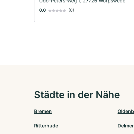
Udo-Peters-Weg 1, 27726 Worpswede
0.0
(0)
Städte in der Nähe
Bremen
Oldenb
Ritterhude
Delmen