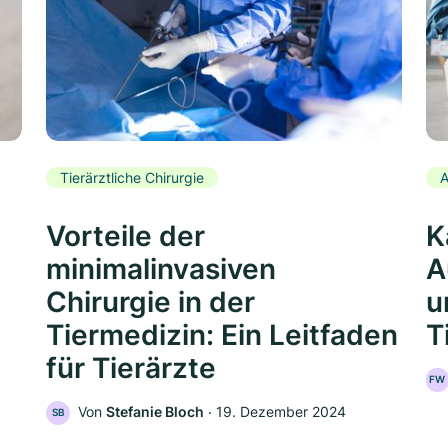
Tierärztliche Chirurgie
A
Vorteile der
K
minimalinvasiven
A
Chirurgie in der
u
Tiermedizin: Ein Leitfaden
T
für Tierärzte
FW
Von
Stefanie Bloch
‧
19. Dezember 2024
SB