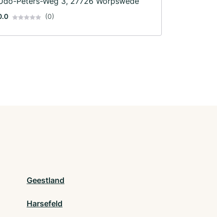
Udo-Peters-Weg 3, 27726 Worpswede
0.0
(0)
Geestland
Harsefeld