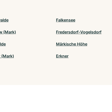
alde
Falkensee
w (Mark)
Fredersdorf-Vogelsdorf
lde
Märkische Höhe
 (Mark)
Erkner