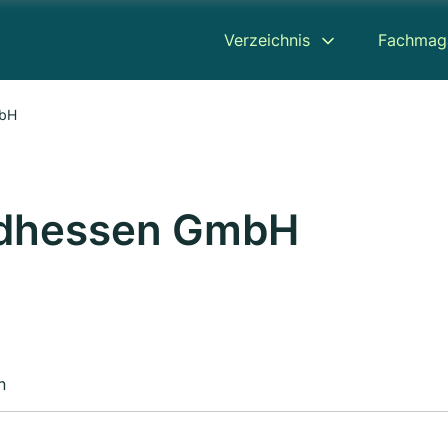
Verzeichnis
Fachmag
mbH
Südhessen GmbH
n