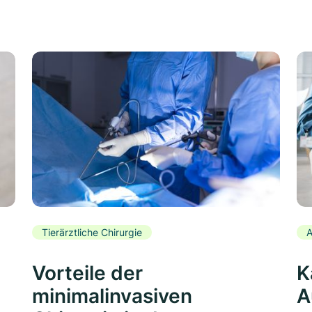
Tierärztliche Chirurgie
A
Vorteile der
K
minimalinvasiven
A