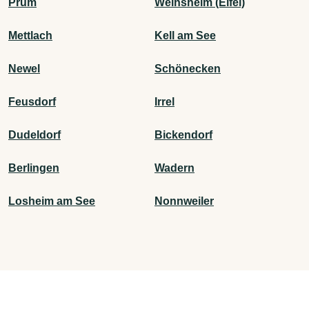
Prüm
Weinsheim (Eifel)
Mettlach
Kell am See
Newel
Schönecken
Feusdorf
Irrel
Dudeldorf
Bickendorf
Berlingen
Wadern
Losheim am See
Nonnweiler