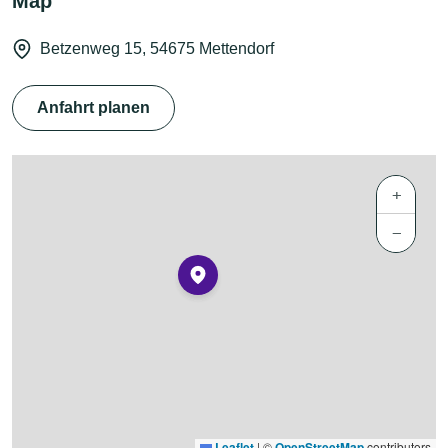
Map
Betzenweg 15, 54675 Mettendorf
Anfahrt planen
+
−
Leaflet
|
©
OpenStreetMap
contributors