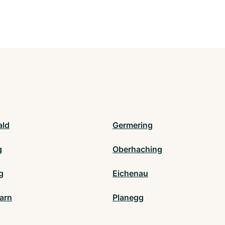
ald
Germering
g
Oberhaching
ng
Eichenau
larn
Planegg