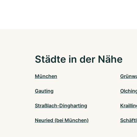
Städte in der Nähe
München
Grünw
Gauting
Olchin
Straßlach-Dingharting
Krailli
Neuried (bei München)
Schäft