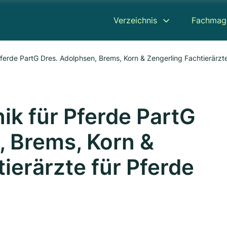
Verzeichnis
Fachmag
r Pferde PartG Dres. Adolphsen, Brems, Korn & Zengerling Fachtierärzt
nik für Pferde PartG
, Brems, Korn &
ierärzte für Pferde