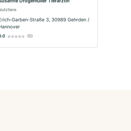
Susanne Drögemüller Tierärztin
Nutztiere
Erich-Garben-Straße 3, 30989 Gehrden /
Hannover
0.0
(0)