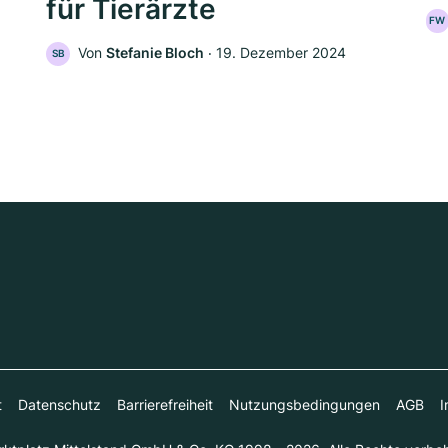
für Tierärzte
FW
Von
Stefanie Bloch
‧
19. Dezember 2024
SB
t
Datenschutz
Barrierefreiheit
Nutzungsbedingungen
AGB
I