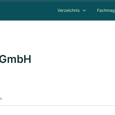
Verzeichnis
Fachmag
n GmbH
n