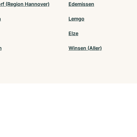
rf (Region Hannover)
Edemissen
n
Lemgo
Elze
m
Winsen (Aller)