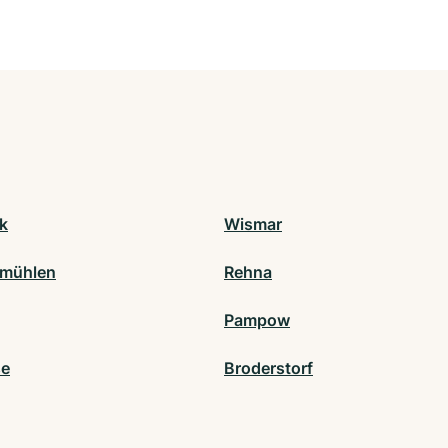
k
Wismar
smühlen
Rehna
Pampow
se
Broderstorf