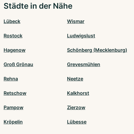
Städte in der Nähe
Lübeck
Wismar
Rostock
Ludwigslust
Hagenow
Schönberg (Mecklenburg)
Groß Grönau
Grevesmühlen
Rehna
Neetze
Retschow
Kalkhorst
Pampow
Zierzow
Kröpelin
Lübesse