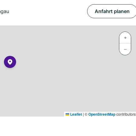
ngau
Anfahrt planen
+
−
Leaflet
|
©
OpenStreetMap
contributors