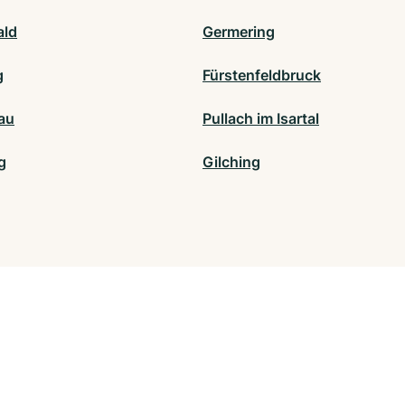
ald
Germering
g
Fürstenfeldbruck
au
Pullach im Isartal
g
Gilching