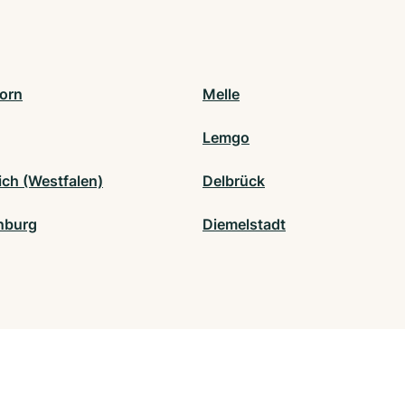
orn
Melle
Lemgo
ich (Westfalen)
Delbrück
nburg
Diemelstadt