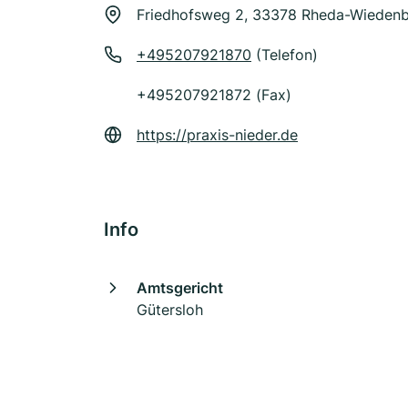
Friedhofsweg 2, 33378 Rheda-Wieden
+495207921870
(Telefon)
+495207921872 (Fax)
https://praxis-nieder.de
Info
Amtsgericht
Gütersloh