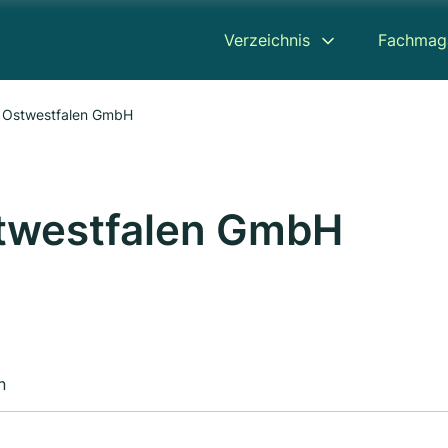
Verzeichnis
Fachmag
s Ostwestfalen GmbH
stwestfalen GmbH
n