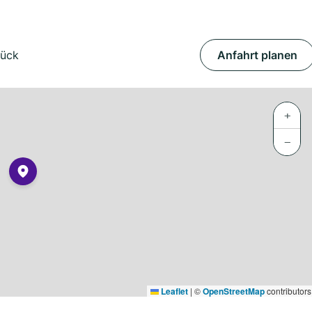
rück
Anfahrt planen
+
−
Leaflet
|
©
OpenStreetMap
contributors