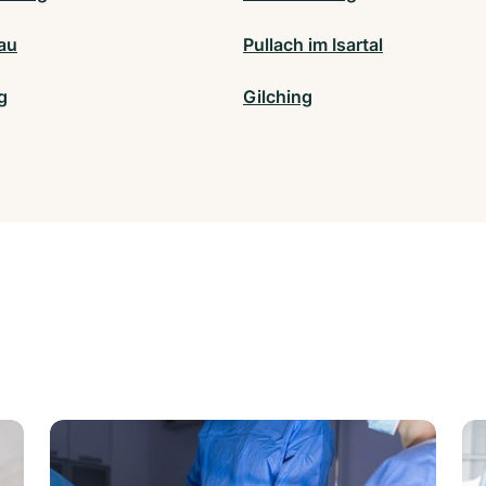
au
Pullach im Isartal
g
Gilching