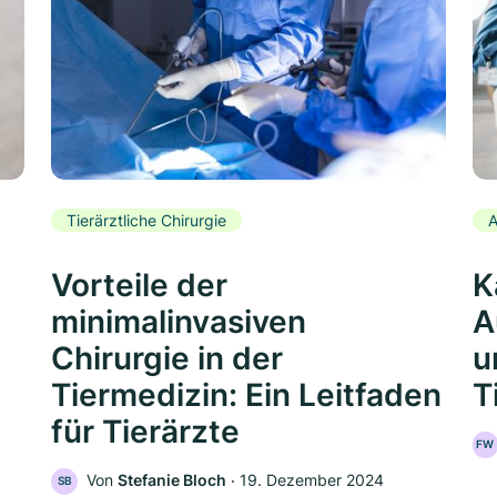
Tierärztliche Chirurgie
A
Vorteile der
K
minimalinvasiven
A
Chirurgie in der
u
Tiermedizin: Ein Leitfaden
T
für Tierärzte
FW
Von
Stefanie Bloch
‧
19. Dezember 2024
SB