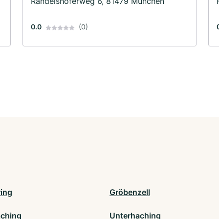
Randelshoferweg 6, 81479 München
0.0
(0)
ing
Gröbenzell
ching
Unterhaching