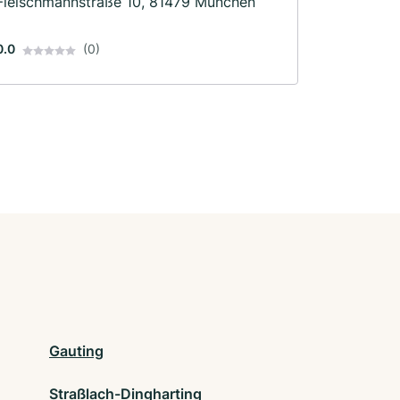
Fleischmannstraße 10, 81479 München
0.0
(0)
Gauting
Straßlach-Dingharting