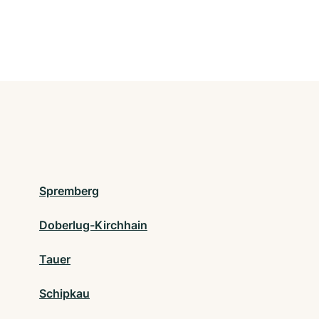
Spremberg
Doberlug-Kirchhain
Tauer
Schipkau