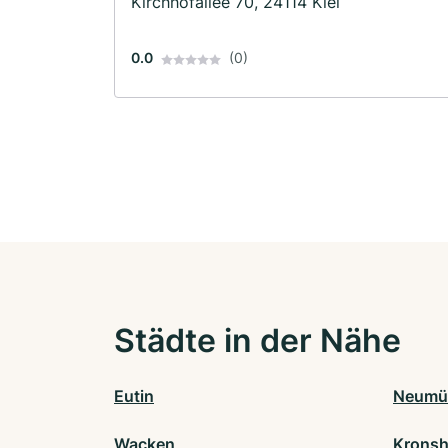
Kirchhofallee 70, 24114 Kiel
0.0
(0)
Städte in der Nähe
Eutin
Neumü
Wacken
Krons