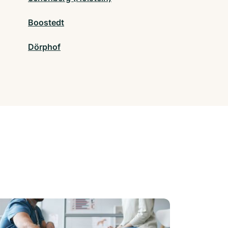
Boostedt
Dörphof