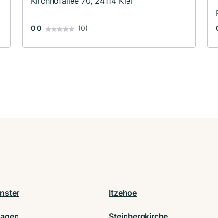
Kirchhofallee 70, 24114 Kiel
0.0
(0)
nster
Itzehoe
hagen
Steinbergkirche