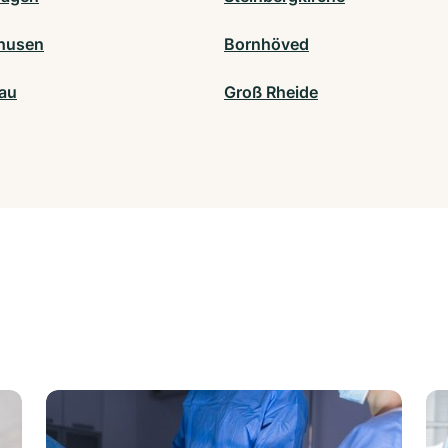
ghusen
Bornhöved
au
Groß Rheide