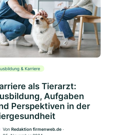
usbildung & Karriere
arriere als Tierarzt:
usbildung, Aufgaben
nd Perspektiven in der
iergesundheit
Von
Redaktion firmenweb.de
‧