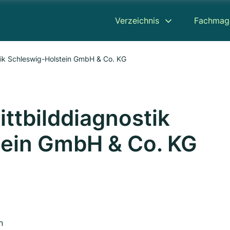
Verzeichnis
Fachmag
tik Schleswig-Holstein GmbH & Co. KG
ttbilddiagnostik
tein GmbH & Co. KG
n