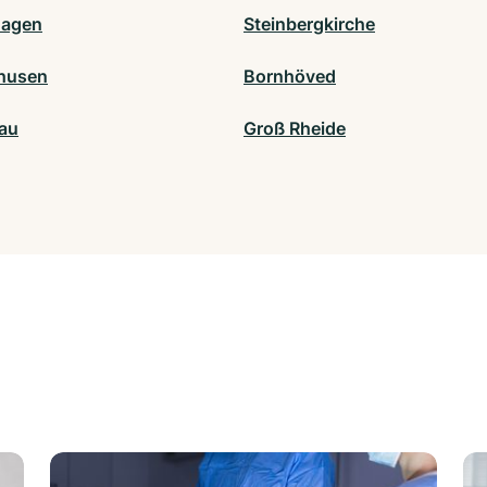
hagen
Steinbergkirche
ghusen
Bornhöved
au
Groß Rheide