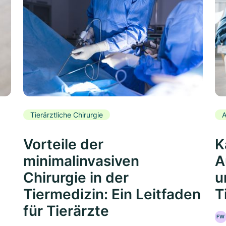
Tierärztliche Chirurgie
A
Vorteile der
K
minimalinvasiven
A
Chirurgie in der
u
Tiermedizin: Ein Leitfaden
T
für Tierärzte
FW