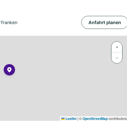
rfranken
Anfahrt planen
+
−
Leaflet
|
©
OpenStreetMap
contributors