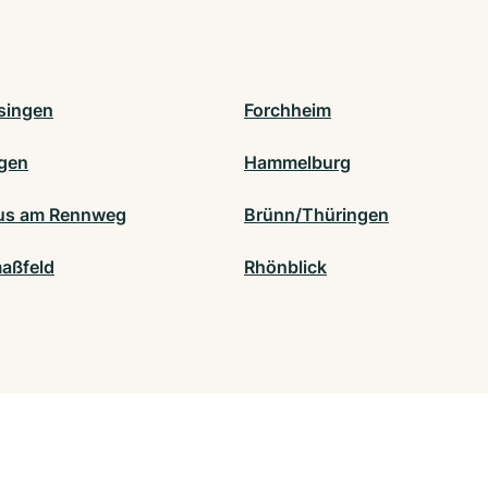
singen
Forchheim
gen
Hammelburg
us am Rennweg
Brünn/Thüringen
aßfeld
Rhönblick