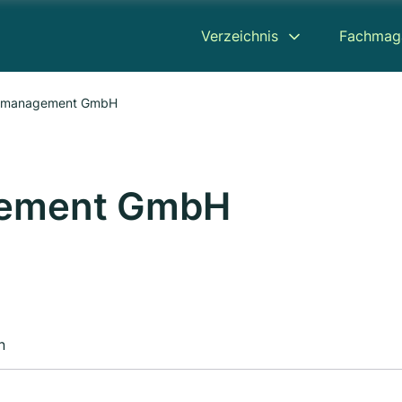
Verzeichnis
Fachmag
ermanagement GmbH
gement GmbH
n