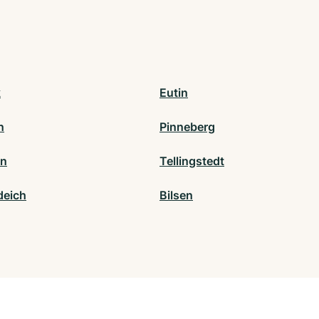
k
Eutin
n
Pinneberg
en
Tellingstedt
deich
Bilsen