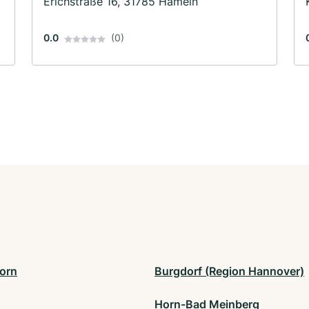
Erichstraße 16, 31785 Hameln
0.0
(0)
orn
Burgdorf (Region Hannover)
Horn-Bad Meinberg