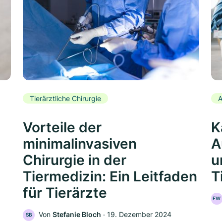
Tierärztliche Chirurgie
A
Vorteile der
K
minimalinvasiven
A
Chirurgie in der
u
Tiermedizin: Ein Leitfaden
T
für Tierärzte
FW
Von
Stefanie Bloch
‧
19. Dezember 2024
SB