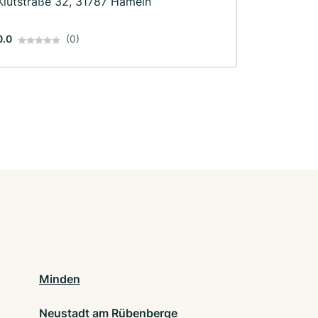
Klütstraße 32, 31787 Hameln
0.0
(0)
Minden
Neustadt am Rübenberge