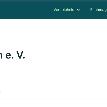
Verzeichnis
Fachmag
 e. V.
n