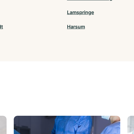
Lamspringe
dt
Harsum