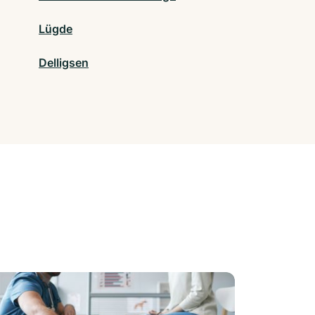
Lügde
Delligsen