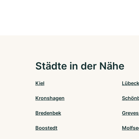
Städte in der Nähe
Kiel
Lübec
Kronshagen
Schönb
Bredenbek
Greve
Boostedt
Molfse