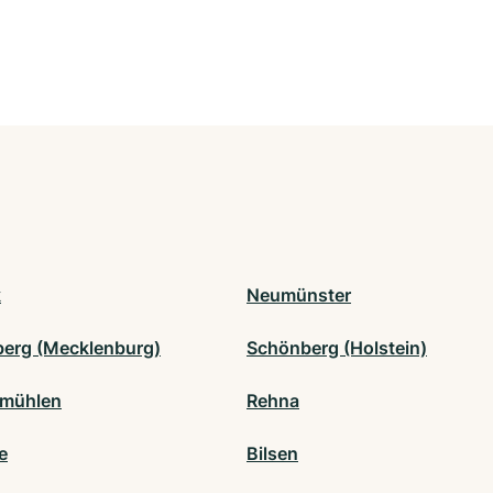
k
Neumünster
erg (Mecklenburg)
Schönberg (Holstein)
smühlen
Rehna
e
Bilsen