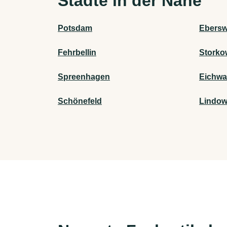
Städte in der Nähe
Potsdam
Ebersw
Fehrbellin
Storko
Spreenhagen
Eichwa
Schönefeld
Lindow