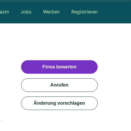
azin
Jobs
Werben
Registrieren
Firma bewerten
Anrufen
Änderung vorschlagen