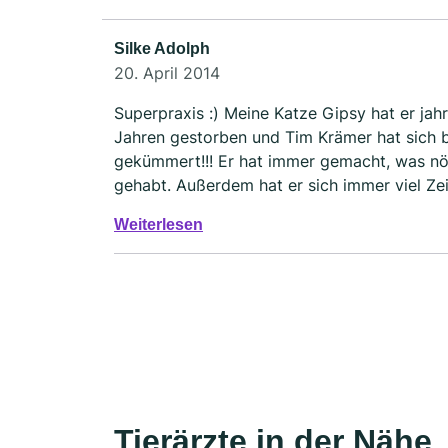
Silke Adolph
20. April 2014
Superpraxis :) Meine Katze Gipsy hat er jahr
Jahren gestorben und Tim Krämer hat sich bi
gekümmert!!! Er hat immer gemacht, was nöt
gehabt. Außerdem hat er sich immer viel Z
mich gut über alles informiert und aufgeklär
Weiterlesen
wieder ein neues Tier haben sollte, sofort 
Tierärzte in der Nähe