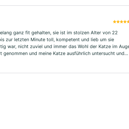
elang ganz fit gehalten, sie ist im stolzen Alter von 22
s zur letzten Minute toll, kompetent und lieb um sie
ig war, nicht zuviel und immer das Wohl der Katze im Aug
eit genommen und meine Katze ausführlich untersucht und
t. Ich bin sehr gerne dort gewesen und werde, falls ich
wieder zu ihm gehen!