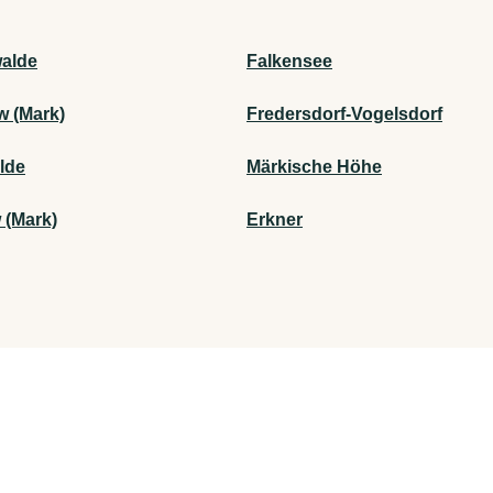
alde
Falkensee
w (Mark)
Fredersdorf-Vogelsdorf
lde
Märkische Höhe
 (Mark)
Erkner