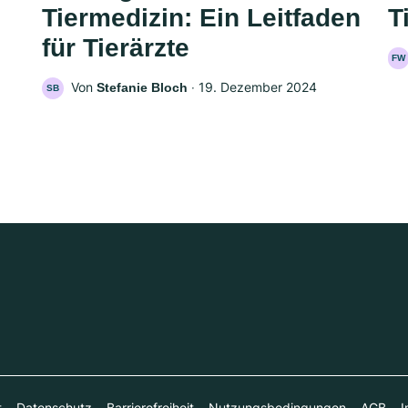
Tiermedizin: Ein Leitfaden
T
für Tierärzte
FW
Von
‧
19. Dezember 2024
Stefanie Bloch
SB
t
Datenschutz
Barrierefreiheit
Nutzungsbedingungen
AGB
I