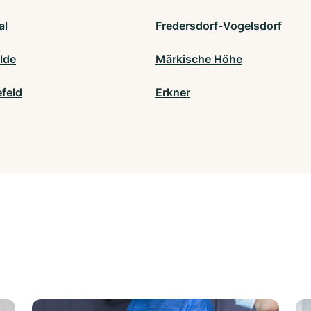
al
Fredersdorf-Vogelsdorf
lde
Märkische Höhe
feld
Erkner