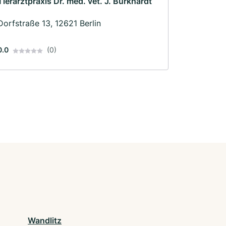
Tierarztpraxis Dr. med. vet. J. Burkhardt
Dorfstraße 13, 12621 Berlin
0.0
(0)
Wandlitz