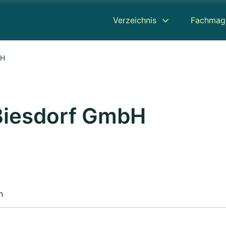
Verzeichnis
Fachmag
bH
Biesdorf GmbH
n