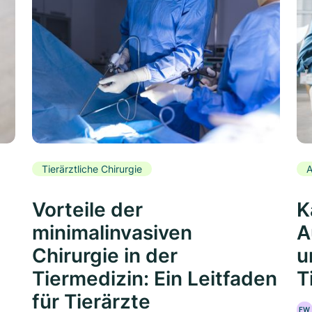
Tierärztliche Chirurgie
A
Vorteile der
K
minimalinvasiven
A
Chirurgie in der
u
Tiermedizin: Ein Leitfaden
T
für Tierärzte
FW